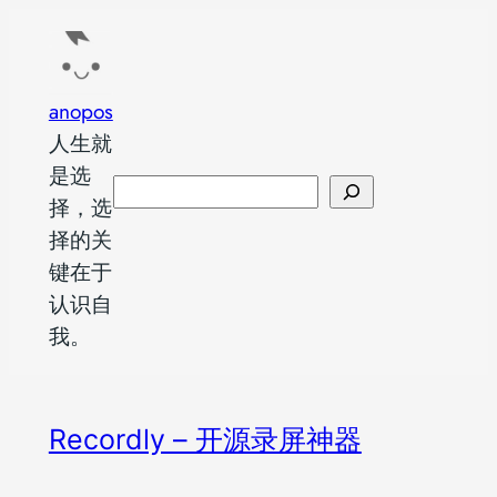
跳
至
内
anopos
容
人生就
是选
搜
择，选
索
择的关
键在于
认识自
我。
Recordly – 开源录屏神器