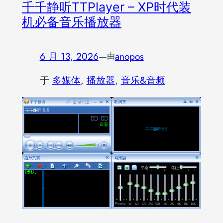
千千静听TTPlayer – XP时代装
机必备音乐播放器
6 月 13, 2026
—
anopos
由
于
多媒体
, 
播放器
, 
音乐&音频