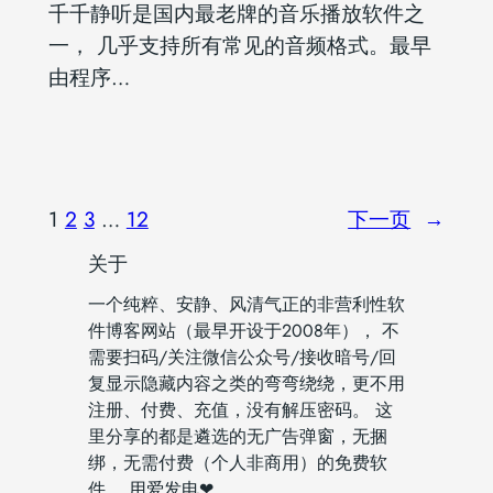
千千静听是国内最老牌的音乐播放软件之
一， 几乎支持所有常见的音频格式。最早
由程序…
1
2
3
…
12
下一页
→
关于
一个纯粹、安静、风清气正的非营利性软
件博客网站（最早开设于2008年）， 不
需要扫码/关注微信公众号/接收暗号/回
复显示隐藏内容之类的弯弯绕绕，更不用
注册、付费、充值，没有解压密码。 这
里分享的都是遴选的无广告弹窗，无捆
绑，无需付费（个人非商用）的免费软
件。 用爱发电❤