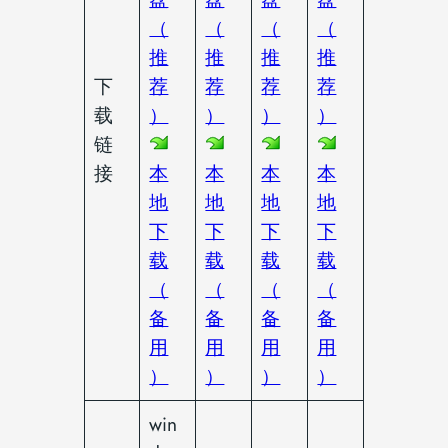
（
（
（
（
推
推
推
推
下
荐
荐
荐
荐
载
）
）
）
）
链
接
本
本
本
本
地
地
地
地
下
下
下
下
载
载
载
载
（
（
（
（
备
备
备
备
用
用
用
用
）
）
）
）
win