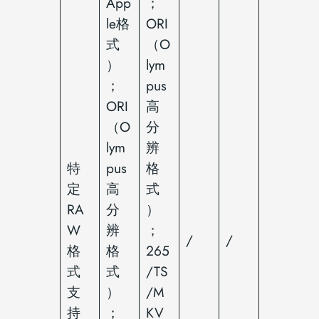
App
；
le格
ORI
式
（O
）
lym
；
pus
ORI
高
（O
分
lym
辨
特
pus
格
定
高
式
RA
分
）
W
辨
；
/
/
格
格
265
式
式
/TS
支
）
/M
持
；
KV