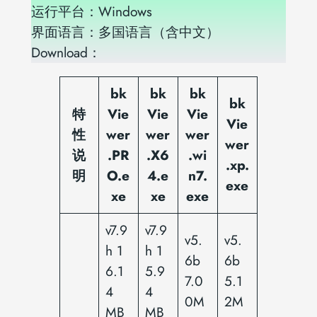
运行平台：Windows
界面语言：多国语言（含中文）
Download：
bk
bk
bk
bk
特
Vie
Vie
Vie
Vie
性
wer
wer
wer
wer
说
.PR
.X6
.wi
.xp.
明
O.e
4.e
n7.
exe
xe
xe
exe
v7.9
v7.9
v5.
v5.
h 1
h 1
6b
6b
6.1
5.9
7.0
5.1
4
4
0M
2M
MB
MB