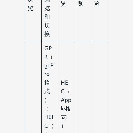
览
览
览
览
览
和
切
换
GP
R（
goP
ro
格
HEI
式
C（
）
App
；
le格
HEI
式
C（
）