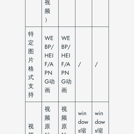
视
频
）
特
WE
WE
定
BP/
BP/
图
HEI
HEI
片
F/A
F/A
/
/
格
PN
PN
式
G动
G动
支
画
画
持
视
视
win
win
频
频
dow
dow
视
原
原
s缩
s缩