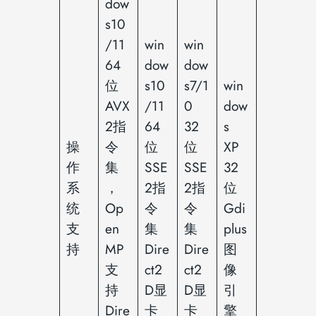
dow
s10
/11
win
win
64
dow
dow
位
s10
s7/1
win
AVX
/11
0
dow
2指
64
32
s
操
令
位
位
XP
作
集
SSE
SSE
32
系
，
2指
2指
位
统
Op
令
令
Gdi
支
en
集
集
plus
持
MP
Dire
Dire
图
支
ct2
ct2
像
持
D显
D显
引
Dire
卡
卡
擎