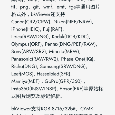
tif、png、gif、wmf、emf、tga等通用图片
格式外，bkViewer还支持
Canon(CR2/CRW), Nikon(NEF/NRW),
iPhone(HEIC), Fuji(RAF),
Leica(RAW/DNG), Kodak(DCR/KDC),
Olympus(ORF), Pentax(DNG/PEF/RAW),
Sony(ARW/SR2), Minolta(MRW),
Panasonic(RAW/RW2), Phase One(IIQ),
Richo(DNG), Samsung(SRW/DNG),
Leaf(MOS), Hasselblad(3FR),
Mamiya(MEF)，GoPro(GPR/360)，
Insta360(INSV/INSP), Epson(ERF)等原始格
式图片浏览及标记解析。
bkViewer支持RGB 8/16/32bit、CYMK