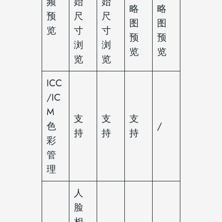
频
始
始
略
略
预
尺
尺
图
图
览
寸
寸
预
预
浏
浏
览
览
览
览
ICC
/IC
M
支
支
支
色
/
持
持
持
彩
管
理
人
脸
相