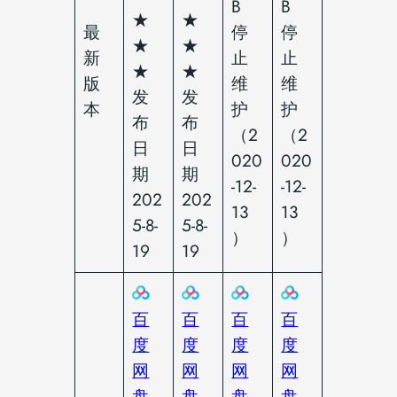
B
B
★
★
最
停
停
★
★
新
止
止
★
★
版
维
维
发
发
本
护
护
布
布
（2
（2
日
日
020
020
期
期
-12-
-12-
202
202
13
13
5-8-
5-8-
）
）
19
19
百
百
百
百
度
度
度
度
网
网
网
网
盘
盘
盘
盘