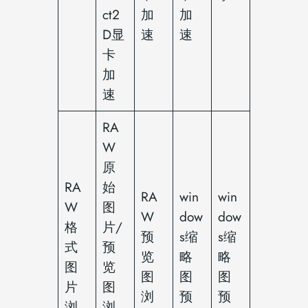
ct2
加
加
D显
速
速
卡
加
速
RA
W
原
RA
始
RA
win
win
W
图
W
dow
dow
格
片/
预
s缩
s缩
式
预
览
略
略
图
览
图
图
图
片
图
浏
预
预
浏
浏