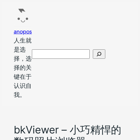
跳
至
内
anopos
容
人生就
是选
搜
择，选
索
择的关
键在于
认识自
我。
bkViewer – 小巧精悍的