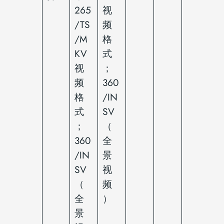
265
视
/TS
频
/M
格
KV
式
视
；
频
360
格
/IN
式
SV
；
（
360
全
/IN
景
SV
视
（
频
全
）
景