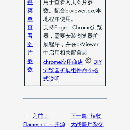
键
用于查看网页图片参
菜
数。配合bkviewer.exe本
单
地程序使用。
查
支持Edge、Chrome浏览
看
器，需要安装浏览器扩
图
展程序，并在bkViewer
片
中启用相关配置
参
chrome应用商店
DIY
数
浏览器扩展组件命令格
式说明
←
之前：
下一篇:
植物
Flameshot – 开源
大战僵尸杂交