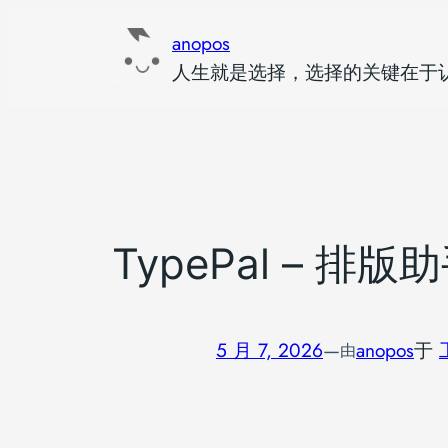
跳
anopos
至
人生就是选择，选择的关键在于
内
容
TypePal – 排版
5 月 7, 2026
—
anopos
于
由