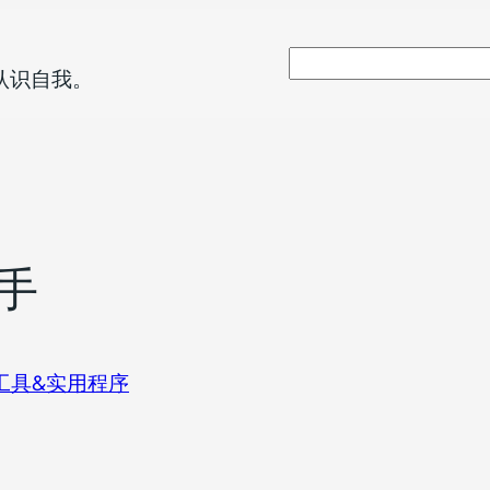
搜
认识自我。
索
助手
工具&实用程序