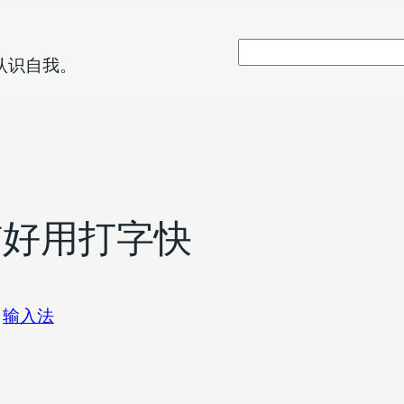
搜
认识自我。
索
洁好用打字快
于
输入法