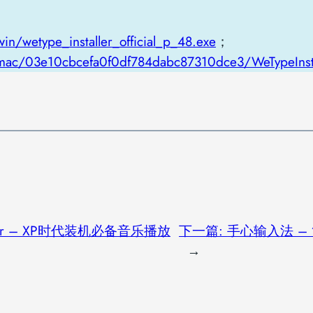
n/wetype_installer_official_p_48.exe
；
/mac/03e10cbcefa0f0df784dabc87310dce3/WeTypeInst
yer – XP时代装机必备音乐播放
下一篇:
手心输入法 –
→