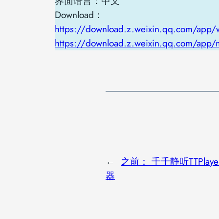
界面语言：中文
Download：
https://download.z.weixin.qq.com/app/wi
https://download.z.weixin.qq.com/app
←
之前：
千千静听TTPla
器