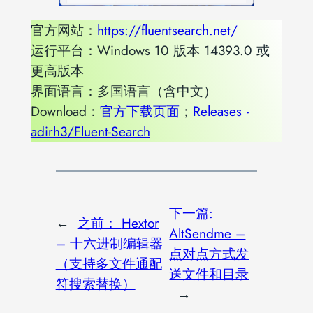
官方网站：
https://fluentsearch.net/
运行平台：Windows 10 版本 14393.0 或
更高版本
界面语言：多国语言（含中文）
Download：
官方下载页面
；
Releases ·
adirh3/Fluent-Search
下一篇:
←
之前：
Hextor
AltSendme –
– 十六进制编辑器
点对点方式发
（支持多文件通配
送文件和目录
符搜索替换）
→