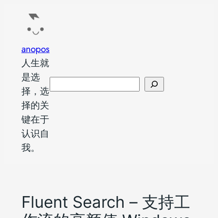
跳
至
内
anopos
容
人生就
是选
搜
择，选
索
择的关
键在于
认识自
我。
Fluent Search – 支持工